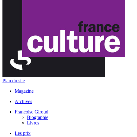
Plan du site
Magazine
Archives
Francoise Giroud
Biographie
Livres
Les prix