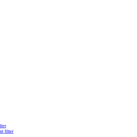
lter
 filter