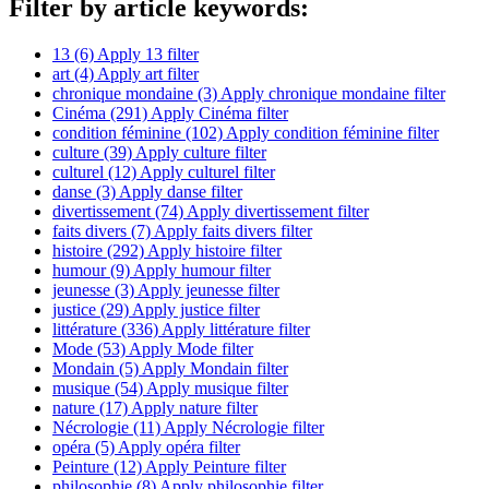
Filter by article keywords:
13 (6)
Apply 13 filter
art (4)
Apply art filter
chronique mondaine (3)
Apply chronique mondaine filter
Cinéma (291)
Apply Cinéma filter
condition féminine (102)
Apply condition féminine filter
culture (39)
Apply culture filter
culturel (12)
Apply culturel filter
danse (3)
Apply danse filter
divertissement (74)
Apply divertissement filter
faits divers (7)
Apply faits divers filter
histoire (292)
Apply histoire filter
humour (9)
Apply humour filter
jeunesse (3)
Apply jeunesse filter
justice (29)
Apply justice filter
littérature (336)
Apply littérature filter
Mode (53)
Apply Mode filter
Mondain (5)
Apply Mondain filter
musique (54)
Apply musique filter
nature (17)
Apply nature filter
Nécrologie (11)
Apply Nécrologie filter
opéra (5)
Apply opéra filter
Peinture (12)
Apply Peinture filter
philosophie (8)
Apply philosophie filter