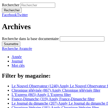
Rechercher
Facebook
Twitter
Archives
Recherche dans la base documentaire
Recherche Avancée
Année
Journal
Mot clés
Filter by magazine:
Le Nouvel Observateur (1240)
Apply Le Nouvel Observateur fi
Chronique télévisée (867)
Apply Chronique télévisée filter
L’Express (865)
Apply L’Express filter
France-Dimanche (319)
Apply France-Dimanche filter
Le Journal du dimanche (207)
Apply Le Journal du dimanche fi
Chronique littéraire (181)
Apply Chronique littéraire filter