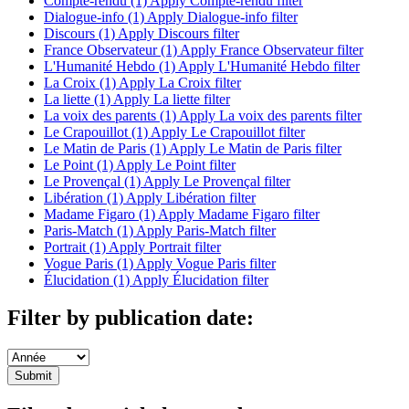
Compte-rendu (1)
Apply Compte-rendu filter
Dialogue-info (1)
Apply Dialogue-info filter
Discours (1)
Apply Discours filter
France Observateur (1)
Apply France Observateur filter
L'Humanité Hebdo (1)
Apply L'Humanité Hebdo filter
La Croix (1)
Apply La Croix filter
La liette (1)
Apply La liette filter
La voix des parents (1)
Apply La voix des parents filter
Le Crapouillot (1)
Apply Le Crapouillot filter
Le Matin de Paris (1)
Apply Le Matin de Paris filter
Le Point (1)
Apply Le Point filter
Le Provençal (1)
Apply Le Provençal filter
Libération (1)
Apply Libération filter
Madame Figaro (1)
Apply Madame Figaro filter
Paris-Match (1)
Apply Paris-Match filter
Portrait (1)
Apply Portrait filter
Vogue Paris (1)
Apply Vogue Paris filter
Élucidation (1)
Apply Élucidation filter
Filter by publication date: