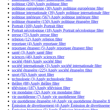
politique (260)
Apply politique filter
politique européenne (30)
Apply politique européenne filter
politique internationale (39)
Apply politique internationale filter
politique intérieure (567)
Apply politique intérieure filter
politique étrangère (150)
Apply politique étrangère filter
Portrait (169)
Apply Portrait filter
Portrait nécrologique (18)
Apply Portrait nécrologique filter
presse (75)
Apply presse filter
religion (12)
Apply religion filter
reportage (4)
Apply reportage filter
reportage étranger (5)
Apply reportage étranger filter
santé (3)
Apply santé filter
sciences (46)
Apply sciences filter
société (844)
Apply société filter
société internationale (3)
Apply société internationale filter
société étrangère (225)
Apply société étrangère filter
sport (92)
Apply sport filter
technologie (3)
Apply technologie filter
théâtre (88)
Apply théâtre filter
télévision (187)
Apply télévision filter
vie mondaine (32)
Apply vie mondaine filter
vie quotidienne (7)
Apply vie quotidienne filter
vie quotidienne étrangère (4)
Apply vie quotidienne étrangère fi
Émission de divertissement (4)
Apply Émission de divertissement
Émission historique (5)
Apply Émission historique filter