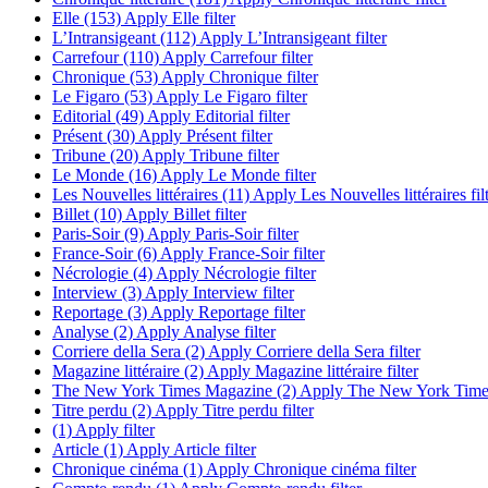
Elle (153)
Apply Elle filter
L’Intransigeant (112)
Apply L’Intransigeant filter
Carrefour (110)
Apply Carrefour filter
Chronique (53)
Apply Chronique filter
Le Figaro (53)
Apply Le Figaro filter
Editorial (49)
Apply Editorial filter
Présent (30)
Apply Présent filter
Tribune (20)
Apply Tribune filter
Le Monde (16)
Apply Le Monde filter
Les Nouvelles littéraires (11)
Apply Les Nouvelles littéraires fil
Billet (10)
Apply Billet filter
Paris-Soir (9)
Apply Paris-Soir filter
France-Soir (6)
Apply France-Soir filter
Nécrologie (4)
Apply Nécrologie filter
Interview (3)
Apply Interview filter
Reportage (3)
Apply Reportage filter
Analyse (2)
Apply Analyse filter
Corriere della Sera (2)
Apply Corriere della Sera filter
Magazine littéraire (2)
Apply Magazine littéraire filter
The New York Times Magazine (2)
Apply The New York Times
Titre perdu (2)
Apply Titre perdu filter
(1)
Apply filter
Article (1)
Apply Article filter
Chronique cinéma (1)
Apply Chronique cinéma filter